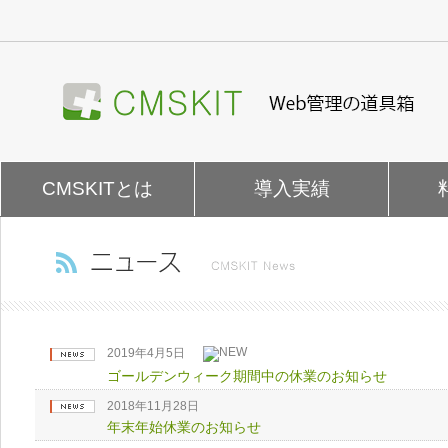
ナ
ビ
ゲ
ー
シ
ョ
ン
を
CMSKITとは
導入実績
飛
ば
す
2019年4月5日
ゴールデンウィーク期間中の休業のお知らせ
2018年11月28日
年末年始休業のお知らせ