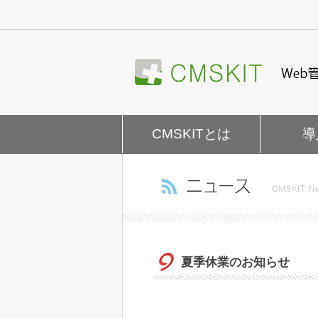
ナ
ビ
ゲ
ー
シ
ョ
ン
を
CMSKITとは
導
飛
ば
す
夏季休業のお知らせ