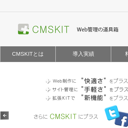
ナ
ビ
ゲ
ー
シ
ョ
ン
を
CMSKITとは
導入実績
飛
ば
す