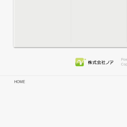
Pow
Cop
HOME