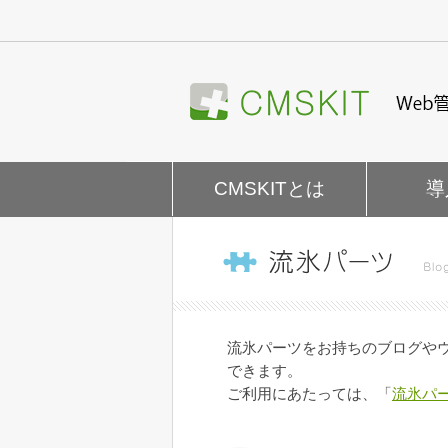
ナ
ビ
ゲ
ー
シ
ョ
ン
を
CMSKITとは
導
飛
ば
す
流氷パーツをお持ちのブログやウ
できます。
ご利用にあたっては、「
流氷パ