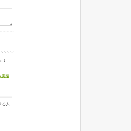
tem）
入実績
する人