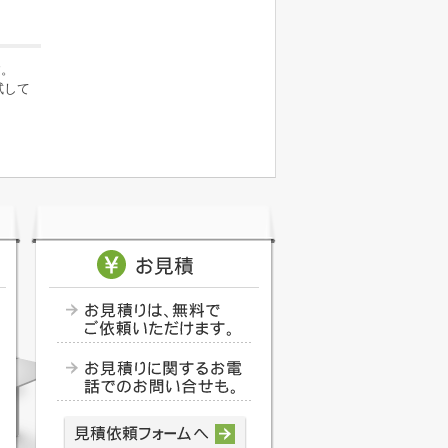
す。
試して