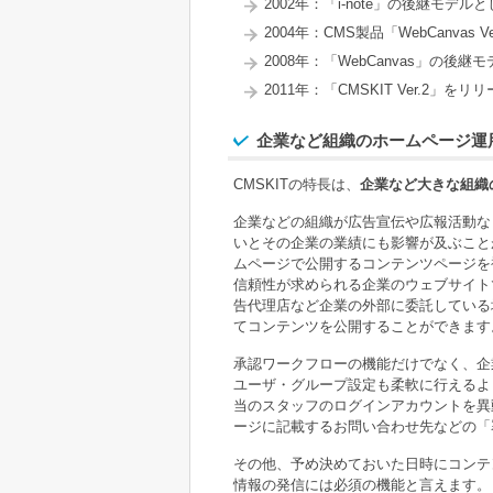
2002年：「i-note」の後継モデルと
2004年：CMS製品「WebCanvas 
2008年：「WebCanvas」の後継
2011年：「CMSKIT Ver.2」をリ
企業など組織のホームページ運用
CMSKITの特長は、
企業など大きな組織
企業などの組織が広告宣伝や広報活動な
いとその企業の業績にも影響が及ぶことが
ムページで公開するコンテンツページを
信頼性が求められる企業のウェブサイト
告代理店など企業の外部に委託している
てコンテンツを公開することができます
承認ワークフローの機能だけでなく、企
ユーザ・グループ設定も柔軟に行えるよう
当のスタッフのログインアカウントを異
ージに記載するお問い合わせ先などの「
その他、予め決めておいた日時にコンテ
情報の発信には必須の機能と言えます。