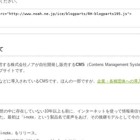
ください。
て
営する株式会社ノアが自社開発し販売する
CMS
（Contens Management Sys
ェブサイトです。
などに導入されているCMSです。ほんの一部ですが、
企業・各種団体への導
まだ世の中に存在していない10年以上も前に、インターネットを使って情報発信
。最初は「i-note」という製品名で産声をあげ、その後継モデルとして今の
-note」をリリース。