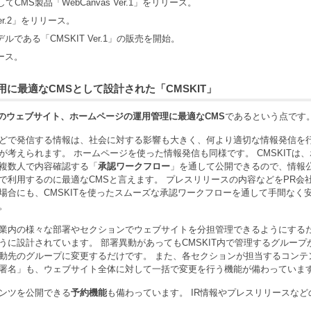
してCMS製品「WebCanvas Ver.1」をリリース。
Ver.2」をリリース。
モデルである「CMSKIT Ver.1」の販売を開始。
リース。
に最適なCMSとして設計された「CMSKIT」
のウェブサイト、ホームページの運用管理に最適なCMS
であるという点です
どで発信する情報は、社会に対する影響も大きく、何より適切な情報発信を
考えられます。 ホームページを使った情報発信も同様です。 CMSKITは、
複数人で内容確認する「
承認ワークフロー
」を通して公開できるので、情報
で利用するのに最適なCMSと言えます。 プレスリリースの内容などをPR会
場合にも、CMSKITを使ったスムーズな承認ワークフローを通して手間なく
。
業内の様々な部署やセクションでウェブサイトを分担管理できるようにする
に設計されています。 部署異動があってもCMSKIT内で管理するグループ
動先のグループに変更するだけです。 また、各セクションが担当するコンテ
署名」も、ウェブサイト全体に対して一括で変更を行う機能が備わっていま
ンツを公開できる
予約機能
も備わっています。 IR情報やプレスリリースなど