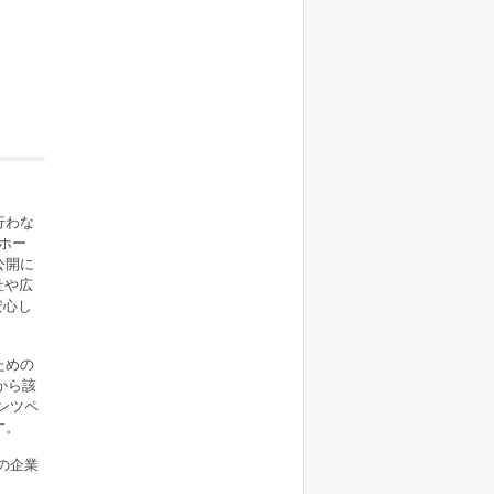
。
行わな
ホー
公開に
社や広
安心し
ための
から該
ンツペ
す。
の企業