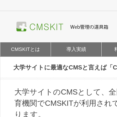
ナ
ビ
ゲ
ー
シ
ョ
ン
を
CMSKITとは
導入実績
飛
ば
す
大学サイトに最適なCMSと言えば「CM
大学サイトのCMSとして、
育機関でCMSKITが利用さ
ります。