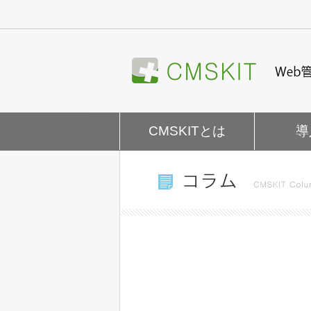
ナ
ビ
ゲ
ー
シ
ョ
ン
を
CMSKITとは
導
飛
ば
す