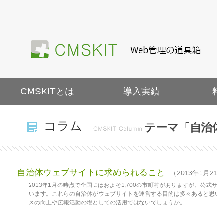
ナ
ビ
ゲ
ー
シ
ョ
ン
を
CMSKITとは
導入実績
飛
ば
す
テーマ「
自治
自治体ウェブサイトに求められること
（2013年1月2
2013年1月の時点で全国にはおよそ1,700の市町村がありますが、
います。これらの自治体がウェブサイトを運営する目的は多々あると思
スの向上や広報活動の場としての活用ではないでしょうか。