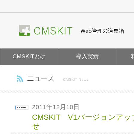
ナ
ビ
ゲ
ー
シ
ョ
ン
を
CMSKITとは
導入実績
飛
ば
す
2011年12月10日
CMSKIT V1バージョンアップ（
せ