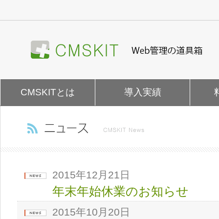
ナ
ビ
ゲ
ー
シ
ョ
ン
を
CMSKITとは
導入実績
飛
ば
す
2015年12月21日
年末年始休業のお知らせ
2015年10月20日