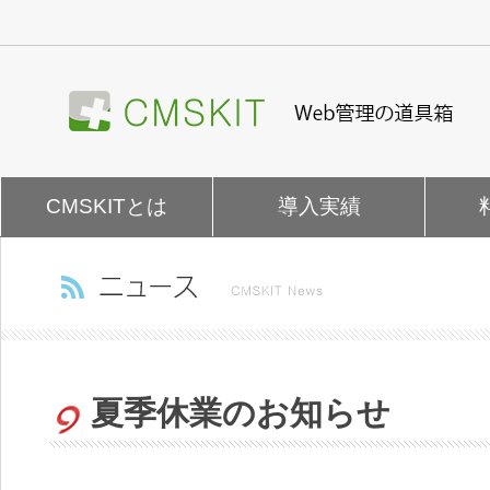
ナ
ビ
ゲ
ー
シ
ョ
ン
を
CMSKITとは
導入実績
飛
ば
す
夏季休業のお知らせ