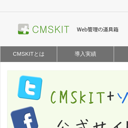
ナ
ビ
ゲ
ー
シ
ョ
ン
を
CMSKITとは
導入実績
飛
ば
す