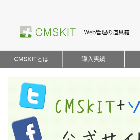
ナ
ビ
ゲ
ー
シ
ョ
ン
を
CMSKITとは
導入実績
飛
ば
す