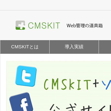
ナ
ビ
ゲ
ー
シ
ョ
ン
を
CMSKITとは
導入実績
飛
ば
す